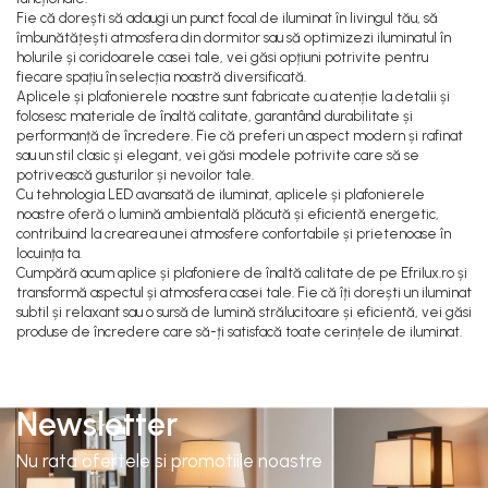
Fie că dorești să adaugi un punct focal de iluminat în livingul tău, să
îmbunătățești atmosfera din dormitor sau să optimizezi iluminatul în
holurile și coridoarele casei tale, vei găsi opțiuni potrivite pentru
fiecare spațiu în selecția noastră diversificată.
Aplicele și plafonierele noastre sunt fabricate cu atenție la detalii și
folosesc materiale de înaltă calitate, garantând durabilitate și
performanță de încredere. Fie că preferi un aspect modern și rafinat
sau un stil clasic și elegant, vei găsi modele potrivite care să se
potrivească gusturilor și nevoilor tale.
Cu tehnologia LED avansată de iluminat, aplicele și plafonierele
noastre oferă o lumină ambientală plăcută și eficientă energetic,
contribuind la crearea unei atmosfere confortabile și prietenoase în
locuința ta.
Cumpără acum aplice și plafoniere de înaltă calitate de pe Efrilux.ro și
transformă aspectul și atmosfera casei tale. Fie că îți dorești un iluminat
subtil și relaxant sau o sursă de lumină strălucitoare și eficientă, vei găsi
produse de încredere care să-ți satisfacă toate cerințele de iluminat.
Newsletter
Nu rata ofertele si promotiile noastre