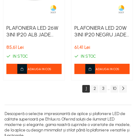
PLAFONIERA LED 26W
PLAFONIERA LED 20W
3IN1 IP20 ALB JADE
3IN1 IP20 NEGRU JADE
RND SLR
RND SLR
85,61 Lei
61,41 Lei
IN STOC
IN STOC
ADAUGA IN COS
ADAUGA IN COS
1
2
3
10
...
Descoperă o selecție impresionantă de aplice și plafoniere LED de
calitate superioară pe Efrilux.ro. Oferind soluții de iluminat LED
moderne și elegante, gama noastră cuprinde o varietate de modele,
de la aplice cu design minimalist și stilat până la plafoniere versatile și
funcționale.