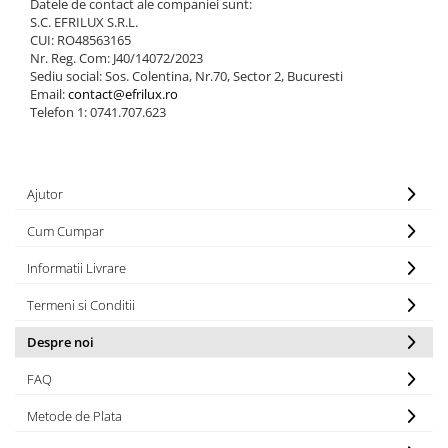
Datele de contact ale companiei sunt:
S.C. EFRILUX S.R.L.
CUI: RO48563165
Nr. Reg. Com: J40/14072/2023
Sediu social: Sos. Colentina, Nr.70, Sector 2, Bucuresti
Email:
contact@efrilux.ro
Telefon 1: 0741.707.623
Ajutor
Cum Cumpar
Informatii Livrare
Termeni si Conditii
Despre noi
FAQ
Metode de Plata