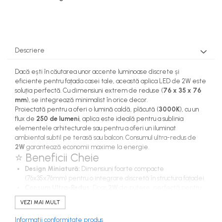
Descriere
Dacă ești în căutarea unor accente luminoase discrete și
eficiente pentru fațada casei tale, această aplica LED de 2W este
soluția perfectă. Cu dimensiuni extrem de reduse (
76 x 35 x 76
mm
), se integrează minimalist în orice decor.
Proiectată pentru a oferi o lumină caldă, plăcută (
3000K
), cu un
flux de
250 de lumeni
, aplica este ideală pentru a sublinia
elementele arhitecturale sau pentru a oferi un iluminat
ambiental subtil pe terasă sau balcon. Consumul ultra-redus de
2W
garantează economii maxime la energie.
⭐ Beneficii Cheie
Design Miniatură:
Dimensiuni foarte compacte
(76x35x76mm) pentru o integrare discretă în structura fațadei.
Consum Ultra-Redus:
Doar
2W
de putere, perfectă pentru
iluminatul decorativ continuu.
VEZI MAI MULT
Lumină Caldă:
Temperatura de
3000K
oferă un efect
relaxant și primitor.
Informatii conformitate produs