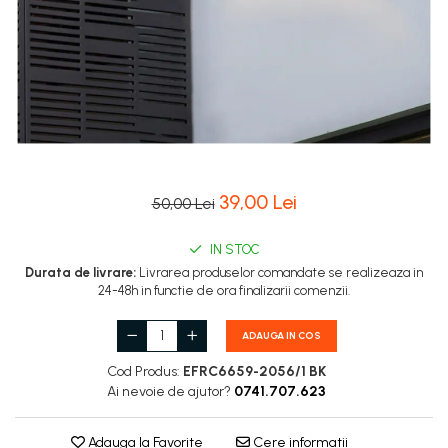
39,00 Lei
50,00 Lei
IN STOC
Durata de livrare:
Livrarea produselor comandate se realizeaza in
24-48h in functie de ora finalizarii comenzii.
ADAUGA IN COS
Cod Produs:
EFRC6659-2056/1 BK
Ai nevoie de ajutor?
0741.707.623
Adauga la Favorite
Cere informatii