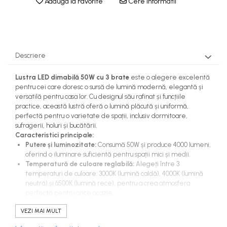
Adauga la Favorite
Cere informatii
Descriere
Lustra LED dimabilă 50W cu 3 brate
este o alegere excelentă
pentru cei care doresc o sursă de lumină modernă, elegantă și
versatilă pentru casa lor. Cu designul său rafinat și funcțiile
practice, această lustră oferă o lumină plăcută și uniformă,
perfectă pentru o varietate de spații, inclusiv dormitoare,
sufragerii, holuri și bucătării.
Caracteristici principale:
Putere și luminozitate:
Consumă 50W și produce 4000 lumeni,
oferind o iluminare suficientă pentru spații mici și medii.
Temperatură de culoare reglabilă:
Alegeți între 3
temperaturi de culoare: 3000K (lumină caldă), 4000K (lumină
neutră) și 6500K (lumină rece), pentru a crea atmosfera
perfectă pentru orice ocazie.
Telecomandă inclusă:
Controlați cu ușurință temperatura
VEZI MAI MULT
culorii, intensitatea luminii și modul de iluminare nocturnă cu
ajutorul telecomenzii incluse.