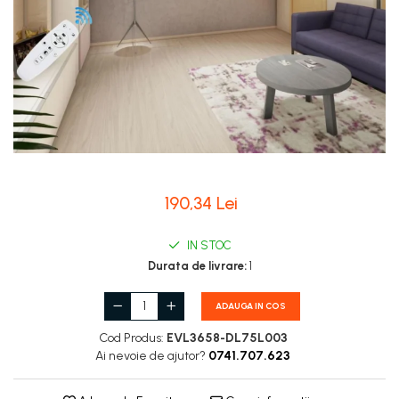
190,34 Lei
IN STOC
Durata de livrare:
1
ADAUGA IN COS
Cod Produs:
EVL3658-DL75L003
Ai nevoie de ajutor?
0741.707.623