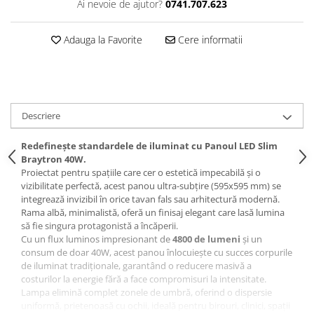
Ai nevoie de ajutor?
0741.707.623
Adauga la Favorite
Cere informatii
Descriere
Redefinește standardele de iluminat cu Panoul LED Slim
Braytron 40W.
Proiectat pentru spațiile care cer o estetică impecabilă și o
vizibilitate perfectă, acest panou ultra-subțire (595x595 mm) se
integrează invizibil în orice tavan fals sau arhitectură modernă.
Rama albă, minimalistă, oferă un finisaj elegant care lasă lumina
să fie singura protagonistă a încăperii.
Cu un flux luminos impresionant de
4800 de lumeni
și un
consum de doar 40W, acest panou înlocuiește cu succes corpurile
de iluminat tradiționale, garantând o reducere masivă a
costurilor la energie fără a face compromisuri la intensitate.
Lampa elimină complet zonele de umbră, oferind o dispersie
uniformă, prietenoasă cu ochii, ideală pentru birouri, clinici, spații