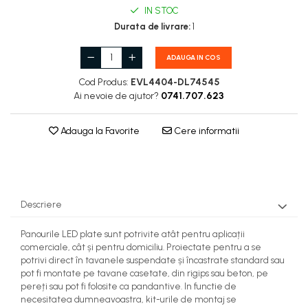
IN STOC
Durata de livrare:
1
ADAUGA IN COS
Cod Produs:
EVL4404-DL74545
Ai nevoie de ajutor?
0741.707.623
Adauga la Favorite
Cere informatii
Descriere
Panourile LED plate sunt potrivite atât pentru aplicații
comerciale, cât și pentru domiciliu. Proiectate pentru a se
potrivi direct în tavanele suspendate și încastrate standard sau
pot fi montate pe tavane casetate, din rigips sau beton, pe
pereți sau pot fi folosite ca pandantive. In functie de
necesitatea dumneavoastra, kit-urile de montaj se