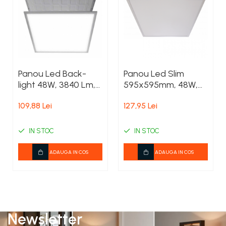
Declaratie si garantie
Instructiuni de folosire PDF
Panou Led Back-
Panou Led Slim
light 48W, 3840 Lm,
595x595mm, 48W,
lumina rece
6500K, lumina rece
109,88 Lei
127,95 Lei
IN STOC
IN STOC
ADAUGA IN COS
ADAUGA IN COS
Newsletter