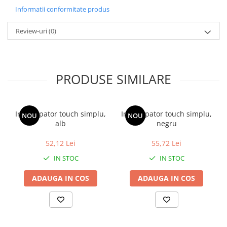
Durabilitate
: Fabricat din materiale de înaltă calitate pentru
Informatii conformitate produs
o durată lungă de viață.
Versatilitate
: Perfect pentru scări, coridoare și alte zone de
Review-uri
trecere din locuință.
(0)
Îmbunătățește funcționalitatea și estetica locuinței tale cu
întrerupătorul Touch Cap Scara, Negru. Simplifică-ți viața și
adaugă un plus de stil fiecărui colț al casei!
PRODUSE SIMILARE
Intrerupator touch simplu,
Intrerupator touch simplu,
NOU
NOU
alb
negru
52,12 Lei
55,72 Lei
IN STOC
IN STOC
ADAUGA IN COS
ADAUGA IN COS