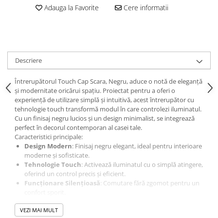
Adauga la Favorite
Cere informatii
Descriere
Întrerupătorul Touch Cap Scara, Negru, aduce o notă de eleganță
și modernitate oricărui spațiu. Proiectat pentru a oferi o
experiență de utilizare simplă și intuitivă, acest întrerupător cu
tehnologie touch transformă modul în care controlezi iluminatul.
Cu un finisaj negru lucios și un design minimalist, se integrează
perfect în decorul contemporan al casei tale.
Caracteristici principale:
Design Modern
: Finisaj negru elegant, ideal pentru interioare
moderne și sofisticate.
Tehnologie Touch
: Activează iluminatul cu o simplă atingere,
oferind un control precis și eficient.
Funcționare Silențioasă
: Comutare fără zgomot pentru un
confort sporit.
Instalare Ușoară
: Compatibil cu sistemele electrice standard,
VEZI MAI MULT
simplu de instalat.