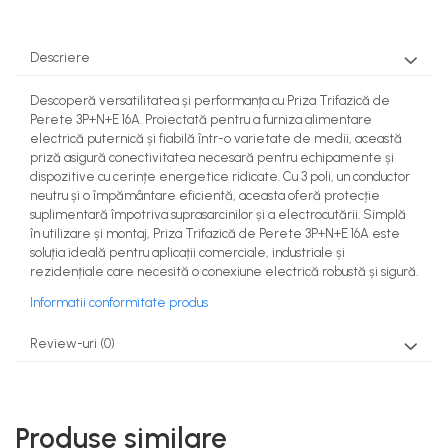
Descriere
Descoperă versatilitatea și performanța cu Priza Trifazică de
Perete 3P+N+E 16A. Proiectată pentru a furniza alimentare
electrică puternică și fiabilă într-o varietate de medii, această
priză asigură conectivitatea necesară pentru echipamente și
dispozitive cu cerințe energetice ridicate. Cu 3 poli, un conductor
neutru și o împământare eficientă, aceasta oferă protecție
suplimentară împotriva suprasarcinilor și a electrocutării. Simplă
în utilizare și montaj, Priza Trifazică de Perete 3P+N+E 16A este
soluția ideală pentru aplicații comerciale, industriale și
rezidențiale care necesită o conexiune electrică robustă și sigură.
Informatii conformitate produs
Review-uri
(0)
Produse similare