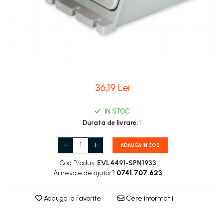
36,19 Lei
IN STOC
Durata de livrare:
1
ADAUGA IN COS
Cod Produs:
EVL4491-SPN1933
Ai nevoie de ajutor?
0741.707.623
Adauga la Favorite
Cere informatii