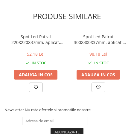
spații, precum: birouri, bucătării, băi, dormitoare, holuri, magazine, 
Transformă-ți casa cu Spotul Led Slim Patrat 193x193mm!
PRODUSE SIMILARE
Spot Led Patrat
Spot Led Patrat
220X220X37mm, aplicat,
300X300X37mm, aplicat,
18W=150W, 6400K, lumina
24W=200W, 2700K, lumina
rece
calda
52,18 Lei
98,18 Lei
IN STOC
IN STOC
ADAUGA IN COS
ADAUGA IN COS
Newsletter
Nu rata ofertele si promotiile noastre