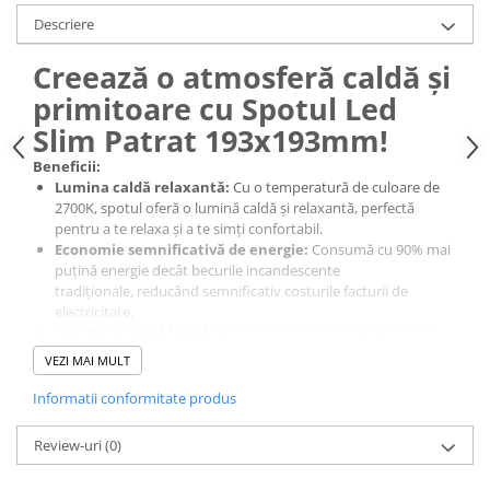
Descriere
Creează o atmosferă caldă și
primitoare cu Spotul Led
Slim Patrat 193x193mm!
Beneficii:
Lumina caldă relaxantă:
Cu o temperatură de culoare de
2700K, spotul oferă o lumină caldă și relaxantă, perfectă
pentru a te relaxa și a te simți confortabil.
Economie semnificativă de energie:
Consumă cu 90% mai
puțină energie decât becurile incandescente
tradiționale, reducând semnificativ costurile facturii de
electricitate.
Durată de viață lungă:
Bucură-te de lumină perfectă timp
de mulți ani, fără a fi nevoit să schimbi becurile
VEZI MAI MULT
frecvent, datorită duratei de viață de până la 15.000 de ore.
Design elegant și modern:
Spotul are un design slim și
Informatii conformitate produs
minimalist, care se potrivește perfect cu orice decor, oferind
un aspect modern și elegant.
Review-uri
(0)
Ușor de instalat:
Se potrivește perfect în tavanele false sau
gips-carton, fiind ideal pentru diverse