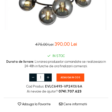
390,00 Lei
475,00 Lei
IN STOC
Durata de livrare:
Livrarea produselor comandate se realizeaza in
24-48h in functie de ora finalizarii comenzii.
ADAUGA IN COS
Cod Produs:
EVLC6493-VP2413/6A
Ai nevoie de ajutor?
0741.707.623
Adauga la Favorite
Cere informatii