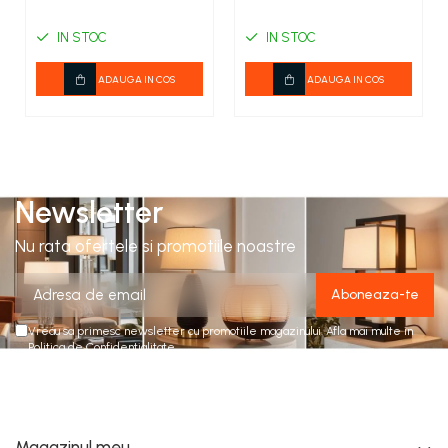
IN STOC
IN STOC
ADAUGA IN COS
ADAUGA IN COS
Newsletter
Nu rata ofertele si promotiile noastre
Vreau sa primesc newsletter cu promotiile magazinului. Afla mai multe in
Politica de Confidentialitate
Magazinul meu