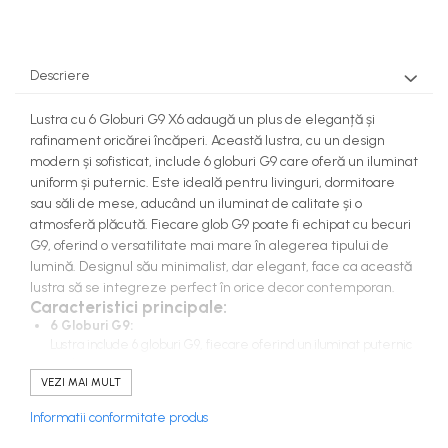
Descriere
Lustra cu 6 Globuri G9 X6 adaugă un plus de eleganță și
rafinament oricărei încăperi. Această lustra, cu un design
modern și sofisticat, include 6 globuri G9 care oferă un iluminat
uniform și puternic. Este ideală pentru livinguri, dormitoare
sau săli de mese, aducând un iluminat de calitate și o
atmosferă plăcută. Fiecare glob G9 poate fi echipat cu becuri
G9, oferind o versatilitate mai mare în alegerea tipului de
lumină. Designul său minimalist, dar elegant, face ca această
lustra să se integreze perfect în orice decor contemporan.
Caracteristici principale:
6 Globuri G9:
Lustra include 6 globuri G9, fiecare oferind un iluminat puternic
și eficient.
Iluminat Uniform:
VEZI MAI MULT
Oferă un iluminat uniform în întreaga încăpere, ideal pentru
Informatii conformitate produs
crearea unei atmosfere calde și primitoare.
Design Modern: