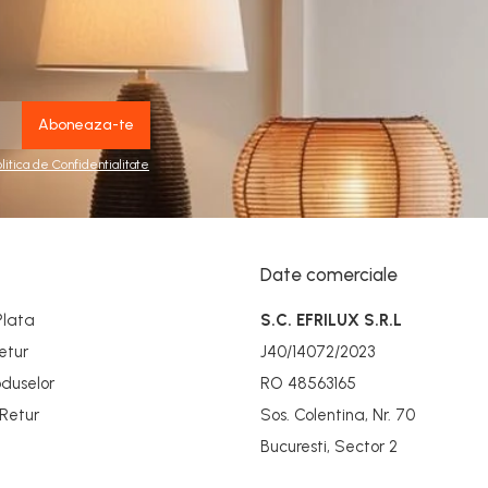
olitica de Confidentialitate
Date comerciale
Plata
S.C. EFRILUX S.R.L
etur
J40/14072/2023
duselor
RO 48563165
 Retur
Sos. Colentina, Nr. 70
Bucuresti, Sector 2