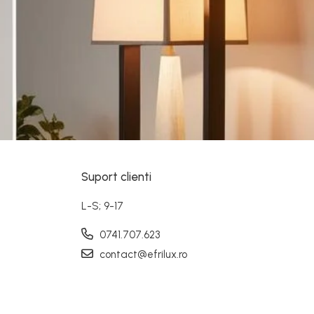
Suport clienti
L-S; 9-17
0741.707.623
contact@efrilux.ro