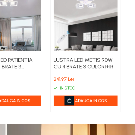
ED PATIENTIA
LUSTRA LED METIS 90W
L
 BRATE 3
CU 4 BRATE 3 CULORI+IR
1
IR
C
241,97 Lei
29
IN STOC
ADAUGA IN COS
ADAUGA IN COS