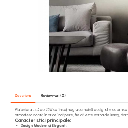
Aplica LED Baie
Aplica perete
Aplice LED Exterior
Plafoniere cu Senzor
Plafoniere LED
Panouri LED
Prize si Intrerupatoare
Stechere & Cuple
Intrerupator Touch
Gewiss
Descriere
Review-uri
(0)
Intrerupatoare Simple
Prize Industriale
Plafoniera LED de 26W cu finisaj negru combină designul modern cu fun
atmosfera dorită în orice încăpere, fie că este vorba de living, do
Prize TV
Caracteristici principale:
Rita Mutlusan
Design Modern și Elegant: