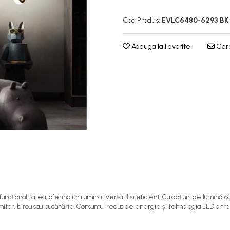
Cod Produs:
EVLC6480-6293 BK
Adauga la Favorite
Cere
cționalitatea, oferind un iluminat versatil și eficient. Cu opțiuni de lumină 
rmitor, birou sau bucătărie. Consumul redus de energie și tehnologia LED o t