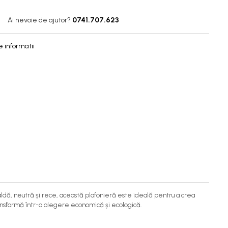
Ai nevoie de ajutor?
0741.707.623
 informatii
caldă, neutră și rece, această plafonieră este ideală pentru a crea
ransformă într-o alegere economică și ecologică.