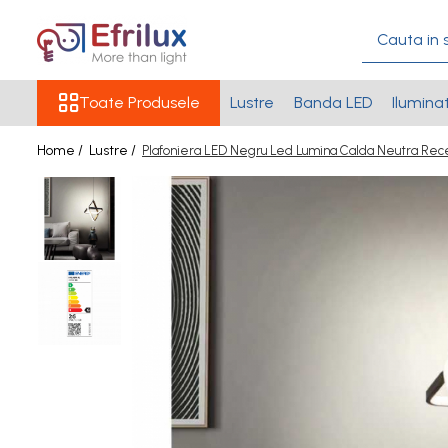
Toate Produsele
Toate Produsele
Lustre
Banda LED
Ilumina
Surse Iluminat
Becuri LED
Home /
Lustre /
Plafoniera LED Negru Led Lumina Calda Neutra Re
Tuburi LED
Banda LED
Banda LED 12V
Banda LED 220V
Banda LED 24V
Banda LED COB
Banda led RGB 12V
Profil Banda LED
Sursa alimentare 24V
Lampa Veghe
Aplice & Plafoniere