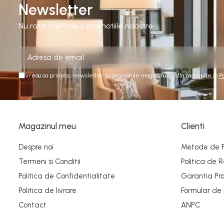
Newsletter
Nu rata ofertele si promotiile noastre
Vreau sa primesc newsletter cu promotiile magazinului. Afla mai multe in
P
Magazinul meu
Clienti
Despre noi
Metode de 
Termeni si Conditii
Politica de R
Politica de Confidentialitate
Garantia Pro
Politica de livrare
Formular de
Contact
ANPC