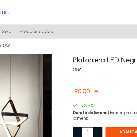
t Solar
Produse cadou
ce 26W
Plafoniera LED Neg
OEM
90,00 Lei
IN STOC
Durata de livrare:
Livrarea produse
comenzii.
ADAUGA