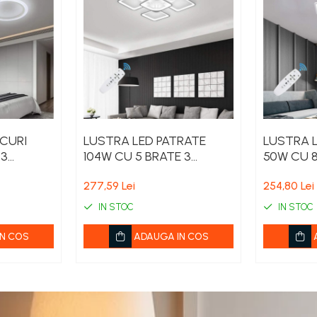
CURI
LUSTRA LED PATRATE
LUSTRA L
 3
104W CU 5 BRATE 3
50W CU 8
m x
CULORI+IR 610x90mm
CULORI+
277,59 Lei
254,80 Lei
IN STOC
IN STOC
N COS
ADAUGA IN COS