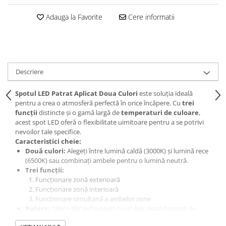
Adauga la Favorite
Cere informatii
Descriere
Spotul LED Patrat Aplicat Doua Culori
este soluția ideală
pentru a crea o atmosferă perfectă în orice încăpere. Cu
trei
funcții
distincte și o gamă largă de
temperaturi de culoare
,
acest spot LED oferă o flexibilitate uimitoare pentru a se potrivi
nevoilor tale specifice.
Caracteristici cheie:
Două culori:
Alegeți între lumină caldă (3000K) și lumină rece
(6500K) sau combinați ambele pentru o lumină neutră.
Trei funcții:
Funcționare zonă exterioară
Funcționare zonă interioară
Funcționare simultană a ambelor zone
Putere:
18W + 6W (echivalent cu un bec incandescent de
200W)