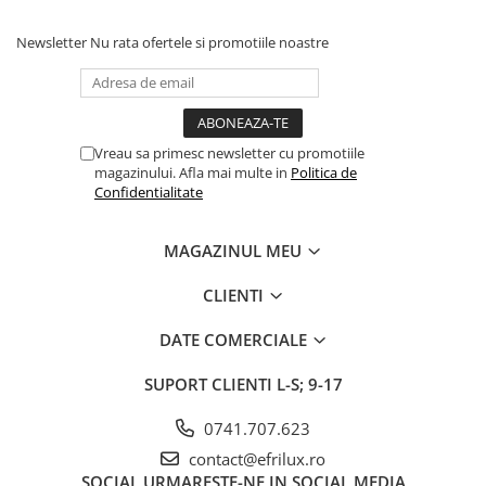
concentrată.
Lumina neutră:
Ideală pentru o atmosferă naturală și
Newsletter
Nu rata ofertele si promotiile noastre
echilibrată.
Decorează-ți spațiul cu stil:
Design elegant și minimalist:
Se integrează perfect în orice
decor.
Două culori disponibile:
Alb și negru.
Vreau sa primesc newsletter cu promotiile
Economisește bani și energie:
magazinului. Afla mai multe in
Politica de
Eficiență energetică ridicată:
Reduce semnificativ costurile
Confidentialitate
de energie electrică.
Durată de viață lungă:
Nu mai este necesară înlocuirea
frecventă a becurilor.
MAGAZINUL MEU
Comandă acum Spotul LED Patrat Aplicat Doua Culori și
bucură-te de o iluminare versatilă, personalizabilă și
CLIENTI
eficientă!
DATE COMERCIALE
SUPORT CLIENTI
L-S; 9-17
0741.707.623
contact@efrilux.ro
SOCIAL
URMARESTE-NE IN SOCIAL MEDIA